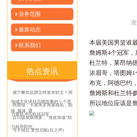
业务范围
发
最新动态
本届美国男篮谁
联系我们
詹姆斯4个冠军，
杜兰特，莱昂纳德
热点资讯
浓眉哥，塔图姆1
布克，阿德巴约
詹姆斯和杜兰特
咸宁餐饮品牌怎样发布软文？用
地域文化讲好品牌故事的 5 个思
所以地位应该是詹
阿斯报：卡塞米罗再展雄风，助
路_媒体_通
力曼联冲击欧战冠军
百日咳发病增多，“免疫加速”助
力科学防控
号手就位 梦想启航(兵之声)