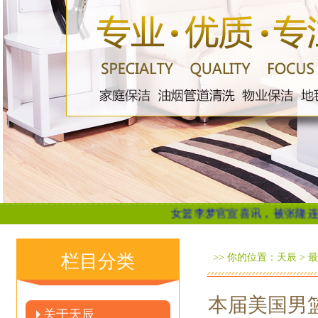
女篮李梦官宣喜讯，被张隆连累后重新
栏目分类
>> 你的位置：
天辰
>
最
本届美国男
关于天辰